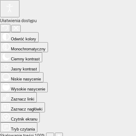
Ułatwienia dostępu
Odwróć kolory
Monochromatyczny
Ciemny kontrast
Jasny kontrast
Niskie nasycenie
Wysokie nasycenie
Zaznacz linki
Zaznacz nagłówki
Czytnik ekranu
Tryb czytania
Skalowanie treści
100
%