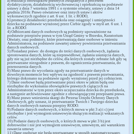
a) realizacji obowiązków prawnych związanych z procesem
dydaktycznym, działalnością wychowawczą i opiekuńczą na podstawie
ustawy z dnia 7 września 1991 r. o systemie oświaty, ustawy z dnia 14
grudnia 2016r. Prawo oświatowe oraz innych ustaw i aktów
wykonawczych zgodnie z art. 6 ust. 1 lit. c RODO,
b) promocji działalności przedszkola oraz osiągnięć i umiejętności
dziecka na podstawie wyrażonej przez Ciebie zgody w myśl art. 6 ust. 1
lit. a RODO.
4) Odbiorcami danych osobowych są podmioty upoważnione na
podstawie przepisów prawa w tym Urząd Gminy w Brzesku, Kuratorium
Oświaty, oraz podmioty, które przetwarzają dane osobowe w imieniu
Administratora, na podstawie zawartej umowy powierzenia przetwarzania
danych osobowych.
5) Posiadasz prawo: do dostępu do treści danych osobowych, żądania
sprostowania danych, które są nieprawidłowe, żądania usunięcia danych,
gdy nie są już niezbędne do celów, dla których zostały zebrane lub gdy są
przetwarzane niezgodnie z prawem, do ograniczenia przetwarzania, do
przenoszenia danych.
6) Masz prawo do wycofania zgody na przetwarzanie danych w
dowolnym momencie bez wpływu na zgodność z prawem przetwarzania,
którego dokonano na podstawie zgody wyrażonej przed jej cofnięciem.
7) Dane osobowe będą przetwarzane przez okres w jakim będą one
niezbędne do wykonania obowiązków prawnych ciążących na
Administratorze w tym przez okres uczęszczania dziecka do przedszkola,
a następnie archiwizowane zgodnie z obowiązującymi przepisami prawa.
8) Masz prawo wniesienia skargi do Prezesa Urzędu Ochrony Danych
Osobowych, gdy uznasz, iż przetwarzanie Twoich i Twojego dziecka
danych osobowych narusza przepisy RODO.
9) Podanie danych osobowych, o których mowa w pkt 3 a) i c) jest
niezbędne i jest wymogiem ustawowym służącym realizacji wskazanych
celów.
10) Podanie danych osobowych, o których mowa w pkt 3 b) jest
dobrowolne i nie jest wymogiem ustawowym, umownym, ani warunkiem
zawarcia umowy
11) Dane osobowe nie będą przetwarzane w sposób zautomatyzowany,