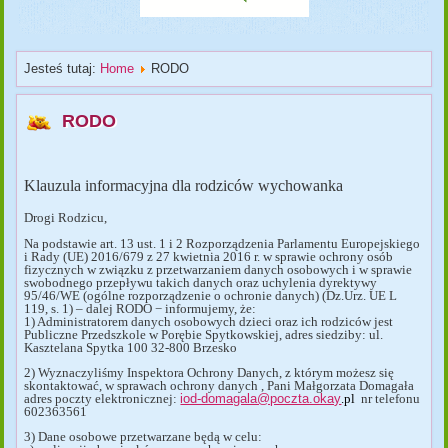
Jesteś tutaj:
Home
RODO
RODO
Klauzula informacyjna dla rodziców wychowanka
Drogi Rodzicu,
Na podstawie art. 13 ust. 1 i 2 Rozporządzenia Parlamentu Europejskiego
i Rady (UE) 2016/679 z 27 kwietnia 2016 r. w sprawie ochrony osób
fizycznych w związku z przetwarzaniem danych osobowych i w sprawie
swobodnego przepływu takich danych oraz uchylenia dyrektywy
95/46/WE (ogólne rozporządzenie o ochronie danych) (Dz.Urz. UE L
119, s. 1) – dalej RODO − informujemy, że:
1) Administratorem danych osobowych dzieci oraz ich rodziców jest
Publiczne Przedszkole w Porębie Spytkowskiej, adres siedziby: ul.
Kasztelana Spytka 100 32-800 Brzesko
2) Wyznaczyliśmy Inspektora Ochrony Danych, z którym możesz się
skontaktować, w sprawach ochrony danych , Pani Małgorzata Domagała
adres poczty elektronicznej:
iod-domagala@poczta.okay
.pl
nr telefonu
602363561
3) Dane osobowe przetwarzane będą w celu: